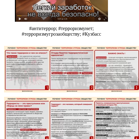
#антитеррор; #терроризмунет;
#терроризмугрозаобществу; #Кузбасс