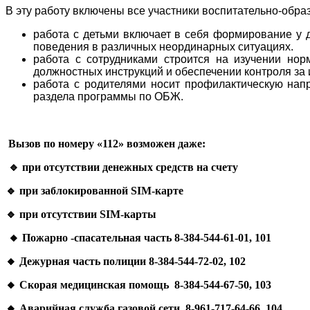
В эту работу включены все участники воспитательно-обра
работа с детьми включает в себя формирование у 
поведения в различных неординарных ситуациях.
работа с сотрудниками строится на изучении нор
должностных инструкций и обеспечении контроля за
работа с родителями носит профилактическую напр
раздела программы по ОБЖ.
Вызов по номеру «112» возможен даже:
🔹
при отсутствии денежных средств на счету
🔹
при заблокированной SIM-карте
🔹
при отсутствии SIM-карты
🔸
Пожарно -спасательная часть 8-384-544-61-01, 101
🔸
Дежурная часть полиции 8-384-544-72-02, 102
🔸
Скорая медицинская помощь 8-384-544-67-50, 103
🔸
Аварийная служба газовой сети 8-961-717-64-66, 104