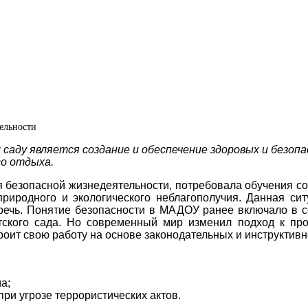
ельности
 саду является создание и обеспечение здоровых и безопа
го отдыха.
 безопасной жизнедеятельности, потребовала обучения со
природного и экологического неблагополучия. Данная с
еречь. Понятие безопасности в МАДОУ ранее включало в с
тского сада. Но современный мир изменил подход к про
троит свою работу на основе законодательных и инструктив
а;
ри угрозе террористических актов.