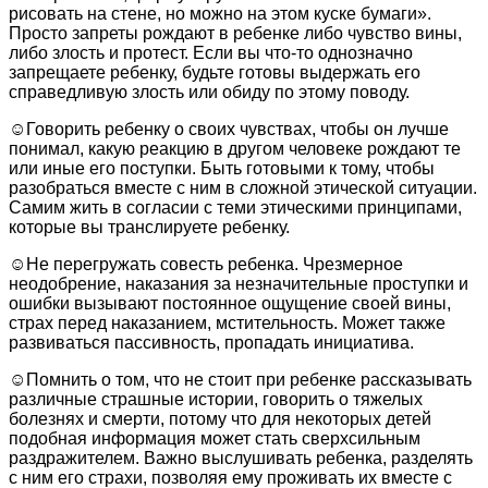
рисовать на стене, но можно на этом куске бумаги».
Просто запреты рождают в ребенке либо чувство вины,
либо злость и протест. Если вы что-то однозначно
запрещаете ребенку, будьте готовы выдержать его
справедливую злость или обиду по этому поводу.
☺Говорить ребенку о своих чувствах, чтобы он лучше
понимал, какую реакцию в другом человеке рождают те
или иные его поступки. Быть готовыми к тому, чтобы
разобраться вместе с ним в сложной этической ситуации.
Самим жить в согласии с теми этическими принципами,
которые вы транслируете ребенку.
☺Не перегружать совесть ребенка. Чрезмерное
неодобрение, наказания за незначительные проступки и
ошибки вызывают постоянное ощущение своей вины,
страх перед наказанием, мстительность. Может также
развиваться пассивность, пропадать инициатива.
☺Помнить о том, что не стоит при ребенке рассказывать
различные страшные истории, говорить о тяжелых
болезнях и смерти, потому что для некоторых детей
подобная информация может стать сверхсильным
раздражителем. Важно выслушивать ребенка, разделять
с ним его страхи, позволяя ему проживать их вместе с