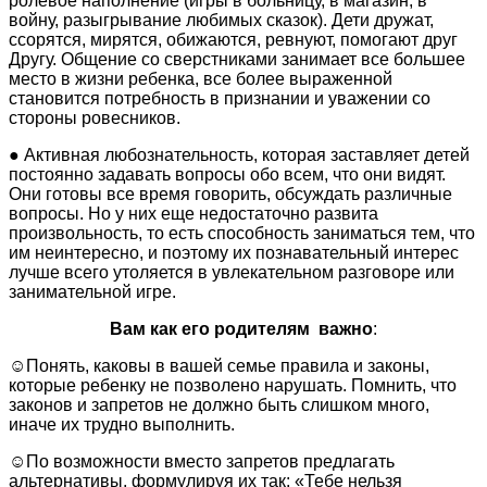
ролевое наполнение (игры в больницу, в магазин, в
войну, разыгрывание любимых сказок). Дети дружат,
ссорятся, мирятся, обижаются, ревнуют, помогают друг
Другу. Общение со сверстниками занимает все большее
место в жизни ребенка, все более выраженной
становится потребность в признании и уважении со
стороны ровесников.
● Активная любознательность, которая заставляет детей
постоянно задавать вопросы обо всем, что они видят.
Они готовы все время говорить, обсуждать различные
вопросы. Но у них еще недостаточно развита
произвольность, то есть способность заниматься тем, что
им неинтересно, и поэтому их познавательный интерес
лучше всего утоляется в увлекательном разговоре или
занимательной игре.
Вам как его родителям важно
:
☺Понять, каковы в вашей семье правила и законы,
которые ребенку не позволено нарушать. Помнить, что
законов и запретов не должно быть слишком много,
иначе их трудно выполнить.
☺По возможности вместо запретов предлагать
альтернативы, формулируя их так: «Тебе нельзя