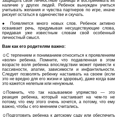
защищать свои личностные границы и воспринимать их
наличие у других людей. Ребенок вынужден учиться
учитывать желания и чувства партнеров по игре, иначе
рискует остаться в одиночестве и скучать.
● Появляется много новых слов. Ребенок активно
осваивает речь, придумывая несуществующие слова,
придавая уже известным словам свой особенный
личностный смысл.
Вам как его родителям важно:
☺С терпением и пониманием относиться к проявлениям
«воли» ребенка. Помните, что подавленная в этом
возрасте воля ребенка впоследствии может привести к
пассивности, апатии, зависимости и инфантильности.
Следует позволять ребенку настаивать на своем (если
это не вредно для его жизни и здоровья), даже когда вам
это кажется нелепым или ненужным.
☺Помнить, что так называемое упрямство — это
реакция ребенка, который настаивает на чем-то не
потому, что ему этого очень хочется, а потому, что ему
важно, чтобы с его мнением считались.
☺Подготовить ребенка к детскому саду или обеспечить